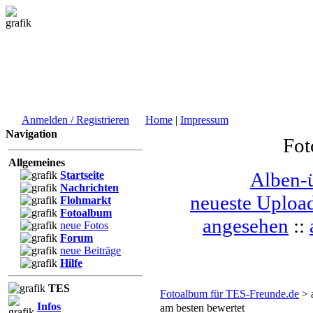
Anmelden / Registrieren
Home
|
Impressum
Navigation
Fot
Allgemeines
Alben-ü
Startseite
Nachrichten
neueste Uploa
Flohmarkt
Fotoalbum
angesehen
::
neue Fotos
Forum
neue Beiträge
Hilfe
TES
Fotoalbum für TES-Freunde.de
> 
Infos
am besten bewertet