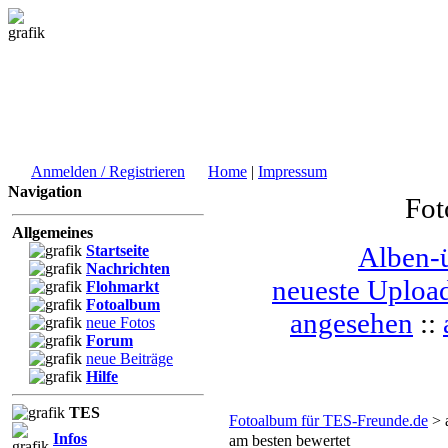
Anmelden / Registrieren
Home
|
Impressum
Navigation
Fot
Allgemeines
Alben-ü
Startseite
Nachrichten
neueste Uploa
Flohmarkt
Fotoalbum
angesehen
::
neue Fotos
Forum
neue Beiträge
Hilfe
TES
Fotoalbum für TES-Freunde.de
> 
Infos
am besten bewertet