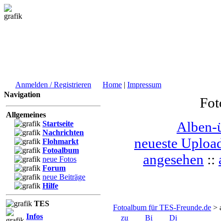
Anmelden / Registrieren
Home
|
Impressum
Navigation
Fot
Allgemeines
Alben-ü
Startseite
Nachrichten
neueste Uploa
Flohmarkt
Fotoalbum
angesehen
::
neue Fotos
Forum
neue Beiträge
Hilfe
TES
Fotoalbum für TES-Freunde.de
> 
Infos