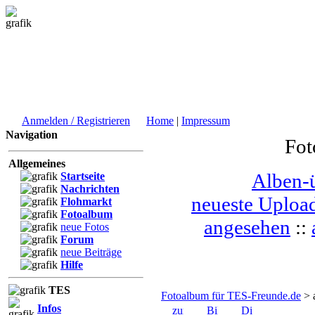
Anmelden / Registrieren
Home
|
Impressum
Navigation
Fot
Allgemeines
Alben-ü
Startseite
Nachrichten
neueste Uploa
Flohmarkt
Fotoalbum
angesehen
::
neue Fotos
Forum
neue Beiträge
Hilfe
TES
Fotoalbum für TES-Freunde.de
> 
Infos