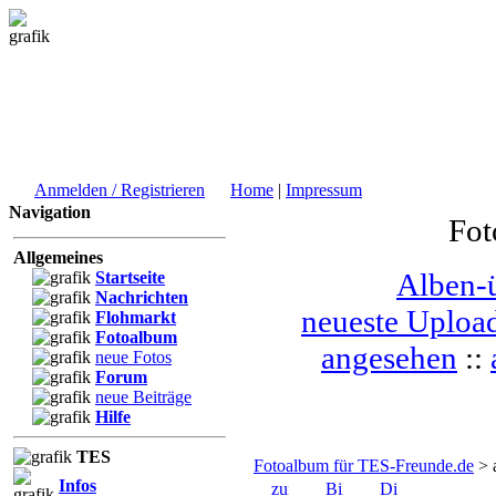
Anmelden / Registrieren
Home
|
Impressum
Navigation
Fot
Allgemeines
Alben-ü
Startseite
Nachrichten
neueste Uploa
Flohmarkt
Fotoalbum
angesehen
::
neue Fotos
Forum
neue Beiträge
Hilfe
TES
Fotoalbum für TES-Freunde.de
> 
Infos