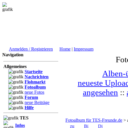
Anmelden / Registrieren
Home
|
Impressum
Navigation
Fot
Allgemeines
Alben-ü
Startseite
Nachrichten
neueste Uploa
Flohmarkt
Fotoalbum
angesehen
::
neue Fotos
Forum
neue Beiträge
Hilfe
TES
Fotoalbum für TES-Freunde.de
> 
Infos