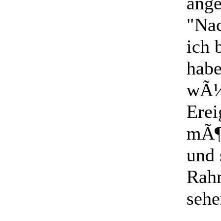
ange
"Nac
ich 
habe
wÃ¼
Erei
mÃ¶g
und 
Rahm
sehe