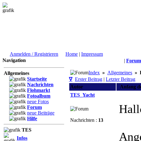
Anmelden / Registrieren
Home
|
Impressum
Navigation
|
Forum
Index
»
Allgemeines
»
Allgemeines
Startseite
∇
Erster Beitrag
|
Letzter Beitrag
Nachrichten
Autor
Anfang de
Flohmarkt
TES_Yacht
Fotoalbum
neue Fotos
Hall
Forum
neue Beiträge
Hilfe
Nachrichten :
13
TES
Ange
Infos