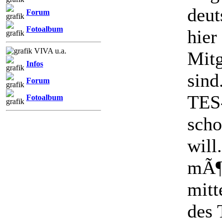
deu
Forum
Fotoalbum
hier
VIVA u.a.
Mitg
Infos
sind
Forum
TES-
Fotoalbum
scho
will
mÃ¶c
mitt
des