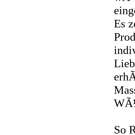
eing
Es z
Prod
indi
Lieb
erhÃ
Mass
WÃ¼
So R