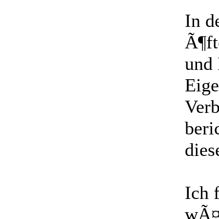
In d
Ã¶ft
und 
Eige
Verb
beri
dies
Ich 
wÃ¤h